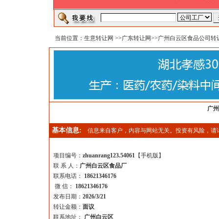
当前位置：
生意转让网
>>
广东转让网
>>广州白云区食品公司转
广州
基本信息:
信息来自客户，内容与网站无关。投资有风险，请
项目编号：
zhuanrang123.54061
【
手机版
】
联 系 人：
广州白云区食品厂
联系电话：
18621346176
微 信：
18621346176
发布日期：
2026/3/21
转让金额：
面议
联系地址：
广州白云区