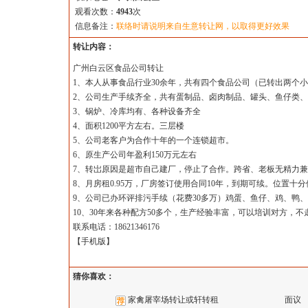
观看次数：
4943
次
信息备注：
联络时请说明来自生意转让网，以取得更好效果
转让内容：
广州白云区食品公司转让
1、本人从事食品行业30余年，共有四个食品公司（已转出两个小
2、公司生产手续齐全，共有蛋制品、卤肉制品、罐头、鱼仔类
3、锅炉、冷库均有、各种设备齐全
4、面积1200平方左右。三层楼
5、公司老客户为合作十年的一个连锁超市。
6、原生产公司年盈利150万元左右
7、转岀原因是超市自己建厂，停止了合作。跨省、老板无精力
8、月房租0.95万，厂房签订使用合同10年，到期可续。位置十
9、公司已办环评排污手续（花费30多万）鸡蛋、鱼仔、鸡、鸭
10、30年来各种配方50多个，生产经验丰富，可以培训对方，不
联系电话：18621346176
【
手机版
】
猜你喜欢：
家禽屠宰场转让或轩转租
面议