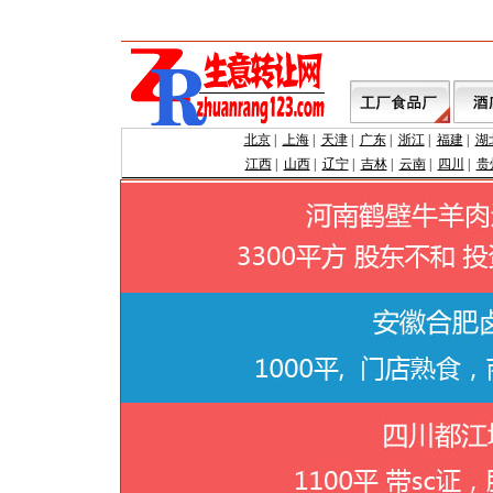
北京
|
上海
|
天津
|
广东
|
浙江
|
福建
|
湖
江西
|
山西
|
辽宁
|
吉林
|
云南
|
四川
|
贵