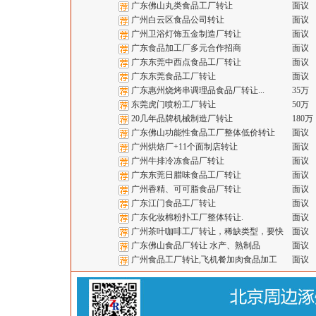
广东佛山丸类食品工厂转让
面议
广州白云区食品公司转让
面议
广州卫浴灯饰五金制造厂转让
面议
广东食品加工厂多元合作招商
面议
广东东莞中西点食品工厂转让
面议
广东东莞食品工厂转让
面议
广东惠州烧烤串调理品食品厂转让...
35万
东莞虎门喷粉工厂转让
50万
20几年品牌机械制造厂转让
180万
广东佛山功能性食品工厂整体低价转让
面议
广州烘焙厂+11个面制店转让
面议
广州牛排冷冻食品厂转让
面议
广东东莞日腊味食品工厂转让
面议
广州香精、可可脂食品厂转让
面议
广东江门食品工厂转让
面议
广东化妆棉粉扑工厂整体转让.
面议
广州茶叶咖啡工厂转让，稀缺类型，要快
面议
广东佛山食品厂转让 水产、熟制品
面议
广州食品工厂转让,飞机餐加肉食品加工
面议