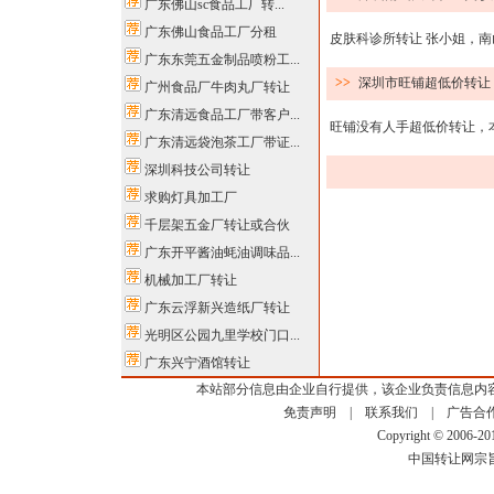
广东佛山sc食品工厂转...
广东佛山食品工厂分租
皮肤科诊所转让 张小姐，南
广东东莞五金制品喷粉工...
>>
深圳市旺铺超低价转让
广州食品厂牛肉丸厂转让
广东清远食品工厂带客户...
旺铺没有人手超低价转让，本
广东清远袋泡茶工厂带证...
深圳科技公司转让
求购灯具加工厂
千层架五金厂转让或合伙
广东开平酱油蚝油调味品...
机械加工厂转让
广东云浮新兴造纸厂转让
光明区公园九里学校门口...
广东兴宁酒馆转让
本站部分信息由企业自行提供，该企业负责信息内
免责声明
|
联系我们
|
广告合
Copyright © 2006-2
中国转让网宗