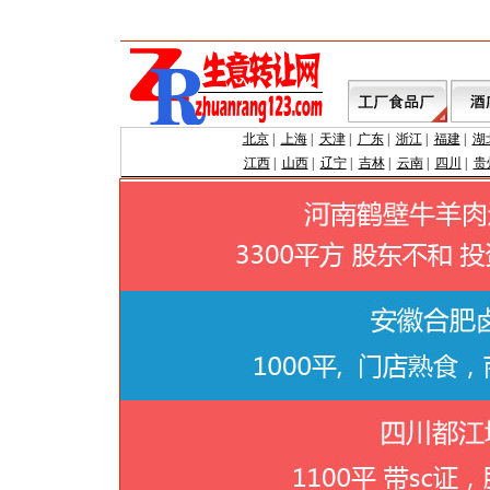
北京
|
上海
|
天津
|
广东
|
浙江
|
福建
|
湖
江西
|
山西
|
辽宁
|
吉林
|
云南
|
四川
|
贵