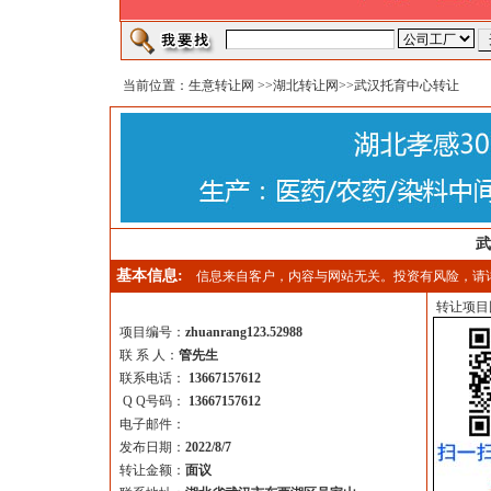
当前位置：
生意转让网
>>
湖北转让网
>>武汉托育中心转让
武
基本信息:
信息来自客户，内容与网站无关。投资有风险，请
转让项目
项目编号：
zhuanrang123.52988
联 系 人：
管先生
联系电话：
13667157612
Q Q号码：
13667157612
电子邮件：
发布日期：
2022/8/7
转让金额：
面议