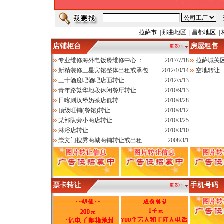
拉萨市
|
那曲地区
|
昌都地区
|
店铺柜台
房屋租售
专业维修海外电饭煲维修中心 ：...
2017/7/18
拉萨城关
新精装修三星宾馆整体出租或承包
2012/10/14
空地转让
三十酒度吧酒吧店面转让
2012/5/13
青年路繁华地段休闲餐厅转让
2010/9/13
日喀则汉堡奶茶店低转
2010/8/28
顶级旺铺(餐馆)转让
2010/8/12
某部队旁小商店转让
2010/3/25
淋浴店转让
2010/3/10
崇文门搜秀商城商铺转让或出租
2008/3/1
票卡转让
手机号码