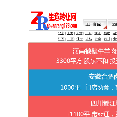
北京
|
上海
|
天津
|
广东
|
浙江
|
福建
|
湖
江西
|
山西
|
辽宁
|
吉林
|
云南
|
四川
|
贵