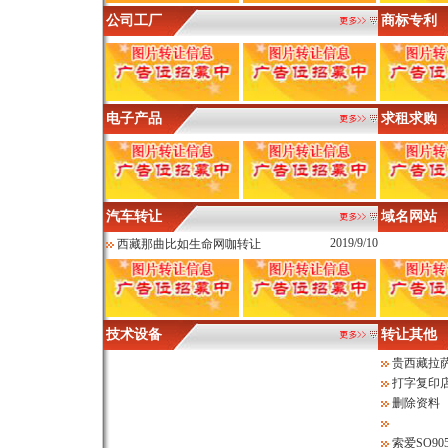
公司工厂
商标专利
电子产品
求租求购
汽车转让
域名网站
2019/9/10
西藏那曲比如生命网咖转让
技术设备
转让其他
贵西藏拉萨
打字复印
删除资料
索爱SO90