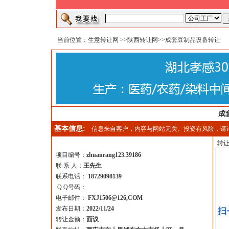
当前位置：
生意转让网
>>
陕西转让网
>>成套豆制品设备转让
成
基本信息:
信息来自客户，内容与网站无关。投资有风险，请
转让
项目编号：
zhuanrang123.39186
联 系 人：
王先生
联系电话：
18729098139
Q Q号码：
电子邮件：
FXJ1506@126,COM
发布日期：
2022/11/24
转让金额：
面议