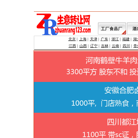
北京
|
上海
|
天津
|
广东
|
浙江
|
福建
|
湖
江西
|
山西
|
辽宁
|
吉林
|
云南
|
四川
|
贵